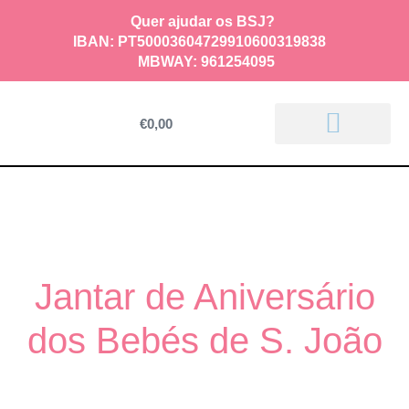
Quer ajudar os BSJ?
IBAN: PT50003604729910600319838
MBWAY
:
961254095
€
0,00
Relatórios de Atividade
Jantar de Aniversário
dos Bebés de S. João